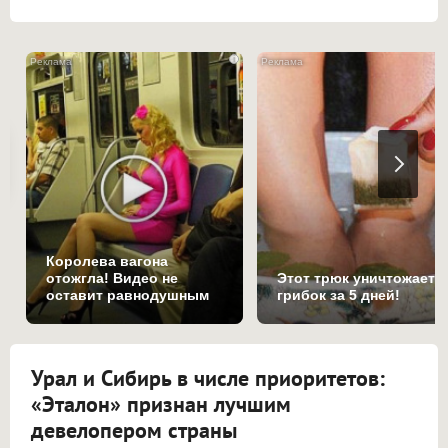
i
Королева вагона
отожгла! Видео не
Этот трюк уничтожает
оставит равнодушным
грибок за 5 дней!
Урал и Сибирь в числе приоритетов:
«Эталон» признан лучшим
девелопером страны