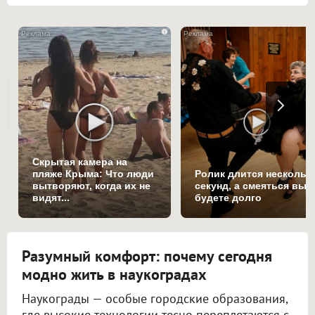
i
Скрытая камера на
пляже Крыма: Что люди
Ролик длится нескольк
вытворяют, когда их не
секунд, а смеяться вы
видят...
будете долго
Разумный комфорт: почему сегодня
модно жить в наукоградах
Наукограды — особые городские образования,
где высокие технологии тесно переплетаются с