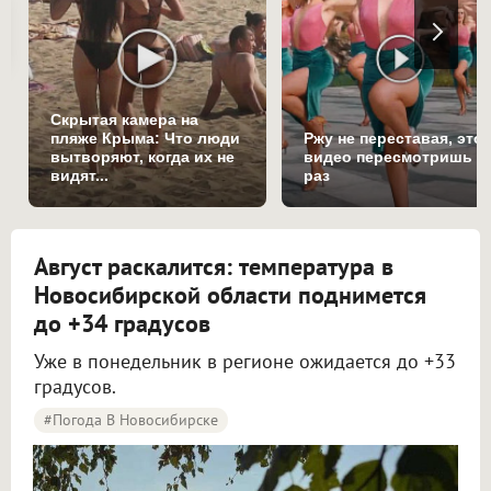
Скрытая камера на
пляже Крыма: Что люди
Ржу не переставая, это
вытворяют, когда их не
видео пересмотришь н
видят...
раз
Август раскалится: температура в
Новосибирской области поднимется
до +34 градусов
Уже в понедельник в регионе ожидается до +33
градусов.
#Погода В Новосибирске
Жара до +34 градусов вернётся в Новосибирскую область в начале новой недели