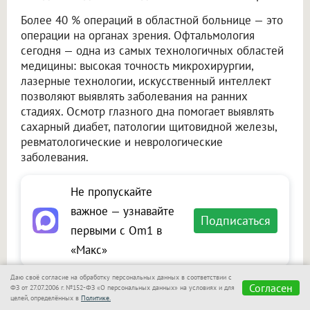
Более 40 % операций в областной больнице — это
операции на органах зрения. Офтальмология
сегодня — одна из самых технологичных областей
медицины: высокая точность микрохирургии,
лазерные технологии, искусственный интеллект
позволяют выявлять заболевания на ранних
стадиях. Осмотр глазного дна помогает выявлять
сахарный диабет, патологии щитовидной железы,
ревматологические и неврологические
заболевания.
Не пропускайте
важное — узнавайте
Подписаться
первыми с Om1 в
«Макс»
Даю своё согласие на обработку персональных данных в соответствии с
Согласен
ФЗ от 27.07.2006 г. №152-ФЗ «О персональных данных» на условиях и для
Читайте также на портале Om1.ru
целей, определённых в
Политике.