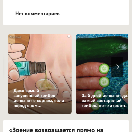
открываться в новой вкладке.
Нет комментариев.
i
Даже самый
запущенный грибок
За 5 дней исчезнет даж
исчезнет с корнем, если
самый застарелый
перед сном…
грибок: вот хитрость
«Зрение возвращается прямо на