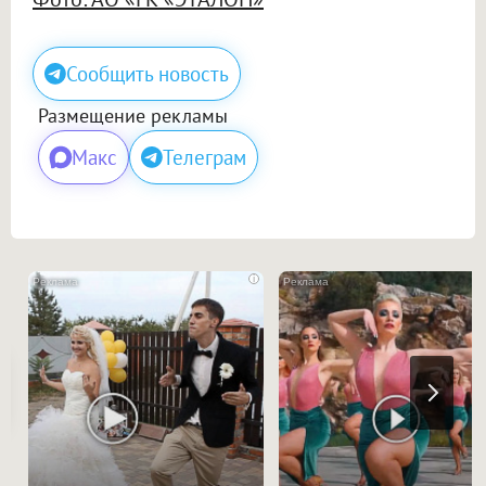
Сообщить новость
Размещение рекламы
Макс
Телеграм
i