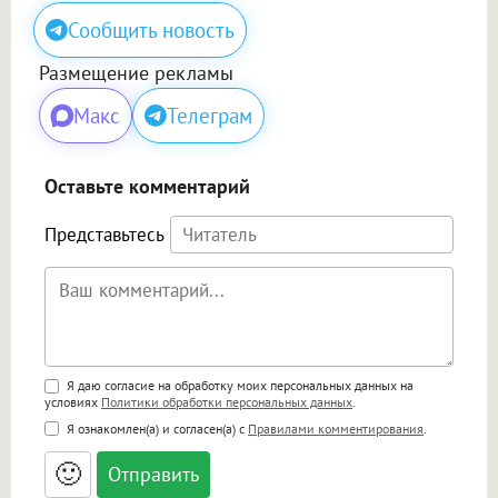
Сообщить новость
Размещение рекламы
Макс
Телеграм
Оставьте комментарий
Представьтесь
Поддержка HTML
Я даю согласие на обработку моих персональных данных на
условиях
Политики обработки персональных данных
.
<b>, <strong>, <u>, <i>, <em>, <s>, <big>,
Я ознакомлен(а) и согласен(а) с
Правилами комментирования
.
<small>, <sup>, <sub>, <pre>, <ul>, <ol>, <li>,
<blockquote>, <code> экранирует HTML,
🙂
адреса URL автоматически становятся
ссылками, и [img]адрес[/img] будет