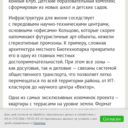
конный клуб. Детский образовательный комплекс
сформирован из новых школ и детских садов.
Инфраструктура для жизни соседствует
с передовыми научно-техническими центрами,
основными «офисами» Кольцово, которые скорее
напоминают футуристичные арт-объекты, нежели
стереотипные промзоны. К примеру, сложная
архитектура местного Биотехнопарка превратила
его в одну из главных местных
достопримечательностей. При этом все зоны —
как досуговые, так и деловые — связаны системой
общественного транспорта, что позволяет легко
перемещаться по всей территории района, от ИТ-
кластеров до научного центра «Вектор».
Одна из самых эксклюзивных изюминок проекта —
квартиры с террасами на уровне земли. Формат
не привязан к площади жилья и доступен
Даю своё согласие на обработку персональных данных в соответствии с
как для компактных функциональных студий, так
Согласен
ФЗ от 27.07.2006 г. №152-ФЗ «О персональных данных» на условиях и для
и для 3-комнатных квартир для всей семьи. Такая
целей, определённых в
Политике.