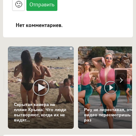
<blockquote>, <code> экранирует HTML,
🙂
адреса URL автоматически становятся
ссылками, и [img]адрес[/img] будет
открываться в новой вкладке.
Нет комментариев.
i
Скрытая камера на
пляже Крыма: Что люди
Ржу не переставая, это
вытворяют, когда их не
видео пересмотришь н
видят...
раз