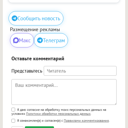
Сообщить новость
Размещение рекламы
Макс
Телеграм
Оставьте комментарий
Представьтесь
Поддержка HTML
Я даю согласие на обработку моих персональных данных на
условиях
Политики обработки персональных данных
.
<b>, <strong>, <u>, <i>, <em>, <s>, <big>,
Я ознакомлен(а) и согласен(а) с
Правилами комментирования
.
<small>, <sup>, <sub>, <pre>, <ul>, <ol>, <li>,