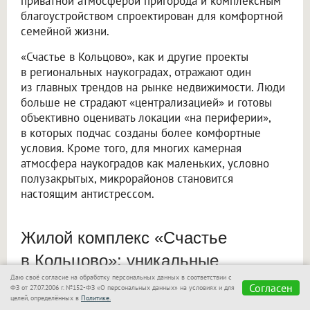
приватной атмосферой пригорода и комплексным
благоустройством спроектирован для комфортной
семейной жизни.
«Счастье в Кольцово», как и другие проекты
в региональных наукоградах, отражают один
из главных трендов на рынке недвижимости. Люди
больше не страдают «централизацией» и готовы
объективно оценивать локации «на периферии»,
в которых подчас созданы более комфортные
условия. Кроме того, для многих камерная
атмосфера наукоградов как маленьких, условно
полузакрытых, микрорайонов становится
настоящим антистрессом.
Жилой комплекс «Счастье
в Кольцово»: уникальные
Даю своё согласие на обработку персональных данных в соответствии с
преимущества проекта «Эталона»
Согласен
ФЗ от 27.07.2006 г. №152-ФЗ «О персональных данных» на условиях и для
целей, определённых в
Политике.