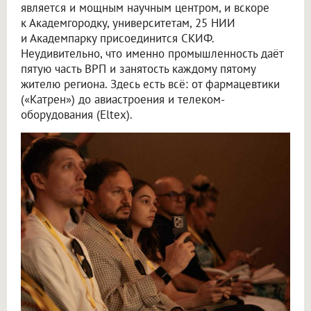
является и мощным научным центром, и вскоре
к Академгородку, университетам, 25 НИИ
и Академпарку присоединится СКИФ.
Неудивительно, что именно промышленность даёт
пятую часть ВРП и занятость каждому пятому
жителю региона. Здесь есть всё: от фармацевтики
(«Катрен») до авиастроения и телеком-
оборудования (Eltex).