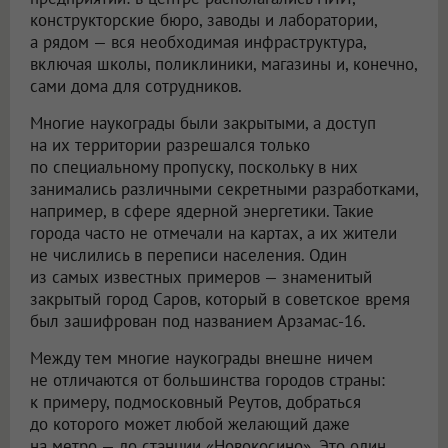
конструкторские бюро, заводы и лаборатории,
а рядом — вся необходимая инфраструктура,
включая школы, поликлиники, магазины и, конечно,
сами дома для сотрудников.
Многие наукограды были закрытыми, а доступ
на их территории разрешался только
по специальному пропуску, поскольку в них
занимались различными секретными разработками,
например, в сфере ядерной энергетики. Такие
города часто не отмечали на картах, а их жители
не числились в переписи населения. Один
из самых известных примеров — знаменитый
закрытый город Саров, который в советское время
был зашифрован под названием Арзамас-16.
Между тем многие наукограды внешне ничем
не отличаются от большинства городов страны:
к примеру, подмосковный Реутов, добраться
до которого может любой желающий даже
на метро — до станции «Новокосино». Это один