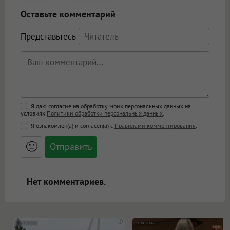
Оставьте комментарий
Представьтесь
Поддержка HTML
Я даю согласие на обработку моих персональных данных на
условиях
Политики обработки персональных данных
.
<b>, <strong>, <u>, <i>, <em>, <s>, <big>,
Я ознакомлен(а) и согласен(а) с
Правилами комментирования
.
<small>, <sup>, <sub>, <pre>, <ul>, <ol>, <li>,
<blockquote>, <code> экранирует HTML,
🙂
адреса URL автоматически становятся
ссылками, и [img]адрес[/img] будет
открываться в новой вкладке.
Нет комментариев.
i