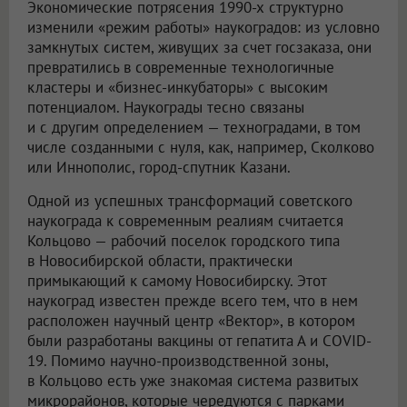
Экономические потрясения 1990-х структурно
изменили «режим работы» наукоградов: из условно
замкнутых систем, живущих за счет госзаказа, они
превратились в современные технологичные
кластеры и «бизнес-инкубаторы» с высоким
потенциалом. Наукограды тесно связаны
и с другим определением — техноградами, в том
числе созданными с нуля, как, например, Сколково
или Иннополис, город-спутник Казани.
Одной из успешных трансформаций советского
наукограда к современным реалиям считается
Кольцово — рабочий поселок городского типа
в Новосибирской области, практически
примыкающий к самому Новосибирску. Этот
наукоград известен прежде всего тем, что в нем
расположен научный центр «Вектор», в котором
были разработаны вакцины от гепатита А и COVID-
19. Помимо научно-производственной зоны,
в Кольцово есть уже знакомая система развитых
микрорайонов, которые чередуются с парками