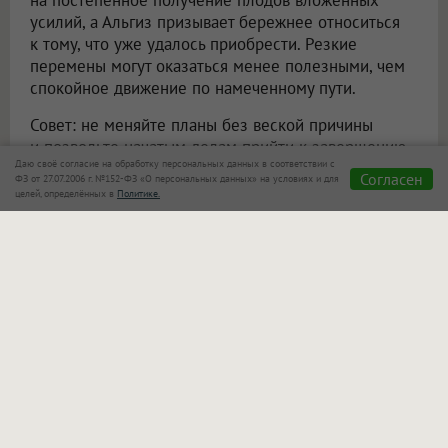
на постепенное получение плодов вложенных
усилий, а Альгиз призывает бережнее относиться
к тому, что уже удалось приобрести. Резкие
перемены могут оказаться менее полезными, чем
спокойное движение по намеченному пути.
Совет: не меняйте планы без веской причины
и позвольте начатым делам прийти к завершению.
Даю своё согласие на обработку персональных данных в соответствии с
Согласен
ФЗ от 27.07.2006 г. №152-ФЗ «О персональных данных» на условиях и для
Близнецы
целей, определённых в
Политике.
Ансуз, Райдо, Манназ
Август обещает Близнецам много общения. Новые
знакомства, переговоры и неожиданные
новости
способны повлиять на дальнейшие планы. Райдо
связана с поездками и переменами, Ансуз —
с информацией и разговорами, а Манназ
предлагает внимательнее разобраться
в собственных целях. При этом избыток
информации может привести к усталости.