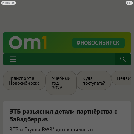
РЕКЛАМА
НОВОСИБИРСК
Транспорт в
Учебный
Куда
Недвиж
Новосибирске
год
поступать?
2026
ВТБ разъяснил детали партнёрства с
Вайлдберриз
ВТБ и Группа RWB* договорились о