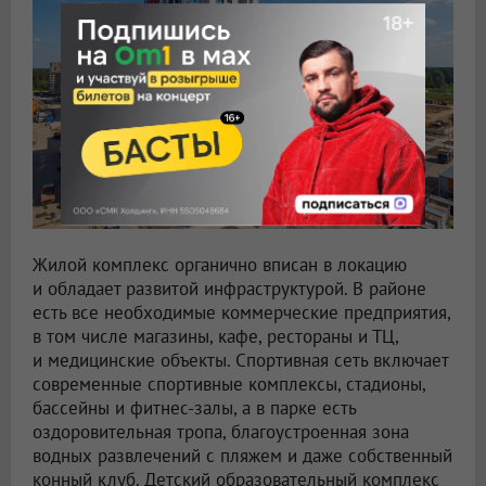
Жилой комплекс органично вписан в локацию
и обладает развитой инфраструктурой. В районе
есть все необходимые коммерческие предприятия,
в том числе магазины, кафе, рестораны и ТЦ,
и медицинские объекты. Спортивная сеть включает
современные спортивные комплексы, стадионы,
бассейны и фитнес-залы, а в парке есть
оздоровительная тропа, благоустроенная зона
водных развлечений с пляжем и даже собственный
конный клуб. Детский образовательный комплекс