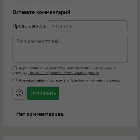
Оставьте комментарий
Представьтесь
Поддержка HTML
Я даю согласие на обработку моих персональных данных на
условиях
Политики обработки персональных данных
.
<b>, <strong>, <u>, <i>, <em>, <s>, <big>,
Я ознакомлен(а) и согласен(а) с
Правилами комментирования
.
<small>, <sup>, <sub>, <pre>, <ul>, <ol>, <li>,
<blockquote>, <code> экранирует HTML,
🙂
адреса URL автоматически становятся
ссылками, и [img]адрес[/img] будет
открываться в новой вкладке.
Нет комментариев.