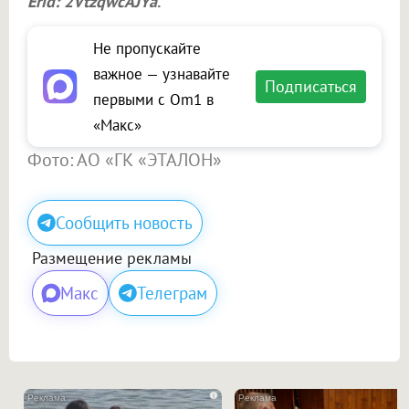
Erid: 2VtzqwcAJYa
.
Не пропускайте
важное — узнавайте
Подписаться
первыми с Om1 в
«Макс»
Фото: АО «ГК «ЭТАЛОН»
Сообщить новость
Размещение рекламы
Макс
Телеграм
i