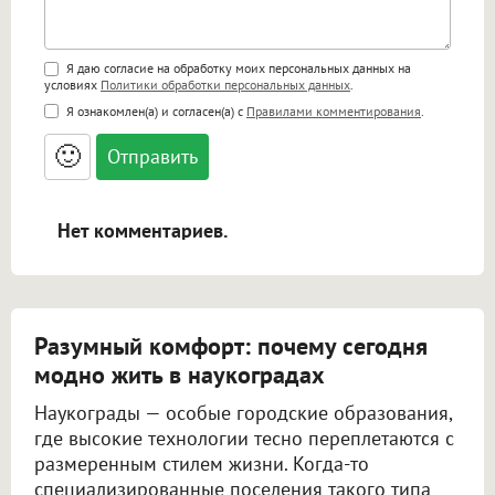
Поддержка HTML
Я даю согласие на обработку моих персональных данных на
условиях
Политики обработки персональных данных
.
<b>, <strong>, <u>, <i>, <em>, <s>, <big>,
Я ознакомлен(а) и согласен(а) с
Правилами комментирования
.
<small>, <sup>, <sub>, <pre>, <ul>, <ol>, <li>,
<blockquote>, <code> экранирует HTML,
🙂
адреса URL автоматически становятся
ссылками, и [img]адрес[/img] будет
открываться в новой вкладке.
Нет комментариев.
Разумный комфорт: почему сегодня
модно жить в наукоградах
Наукограды — особые городские образования,
где высокие технологии тесно переплетаются с
размеренным стилем жизни. Когда-то
специализированные поселения такого типа