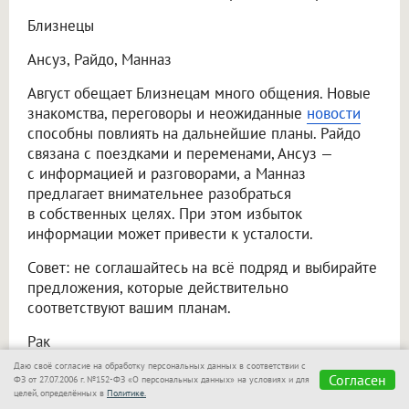
Близнецы
Ансуз, Райдо, Манназ
Август обещает Близнецам много общения. Новые
знакомства, переговоры и неожиданные
новости
способны повлиять на дальнейшие планы. Райдо
связана с поездками и переменами, Ансуз —
с информацией и разговорами, а Манназ
предлагает внимательнее разобраться
в собственных целях. При этом избыток
информации может привести к усталости.
Совет: не соглашайтесь на всё подряд и выбирайте
предложения, которые действительно
соответствуют вашим планам.
Рак
Даю своё согласие на обработку персональных данных в соответствии с
Беркана, Лагуз, Ингуз
Согласен
ФЗ от 27.07.2006 г. №152-ФЗ «О персональных данных» на условиях и для
целей, определённых в
Политике.