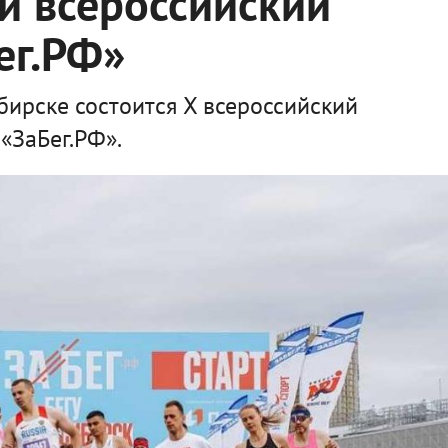
й всероссийский
ег.РФ»
бирске состоится X всероссийский
«ЗаБег.РФ».