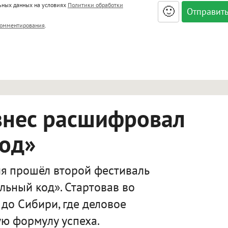
льных данных на условиях
Политики обработки
🙂
, <big>, <small>, <sup>, <sub>, <pre>, <ul>, <ol>, <li>,
омментирования
.
ет HTML, адреса URL автоматически становятся ссылками, и
ться в новой вкладке.
знес расшифровал
код»
я прошёл второй фестиваль
льный код». Стартовав во
 до Сибири, где деловое
ю формулу успеха.