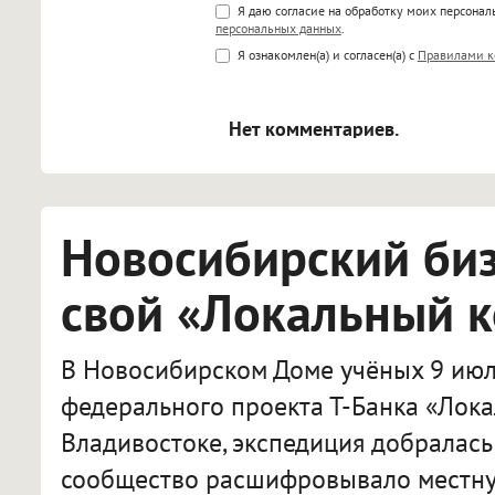
Поддержка HTML
Я даю согласие на обработку моих персона
персональных данных
.
<b>, <strong>, <u>, <i>, <em>, <s>
Я ознакомлен(а) и согласен(а) с
Правилами к
<blockquote>, <code> экраниру
[img]адрес[/img] будет открыва
Нет комментариев.
Новосибирский би
свой «Локальный 
В Новосибирском Доме учёных 9 июл
федерального проекта Т-Банка «Лока
Владивостоке, экспедиция добралась
сообщество расшифровывало местну