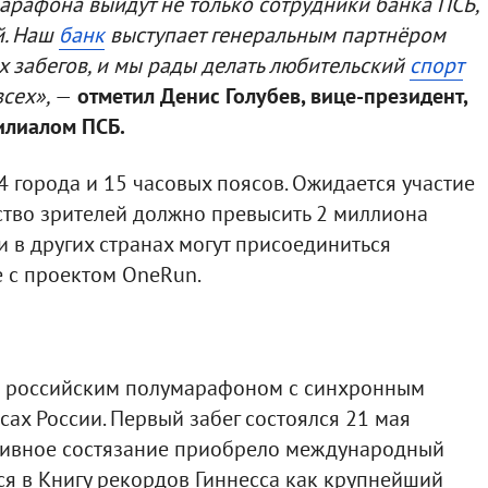
арафона выйдут не только сотрудники банка ПСБ,
й. Наш
банк
выступает генеральным партнёром
 забегов, и мы рады делать любительский
спорт
всех»,
—
отметил Денис Голубев, вице-президент,
лиалом ПСБ.
24 города и 15 часовых поясов. Ожидается участие
ество зрителей должно превысить 2 миллиона
и в других странах могут присоединиться
е с проектом OneRun.
м российским полумарафоном с синхронным
сах России. Первый забег состоялся 21 мая
ртивное состязание приобрело международный
лся в Книгу рекордов Гиннесса как крупнейший