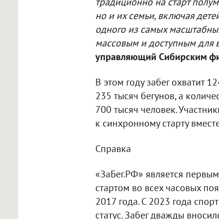
традиционно на старт полум
но и их семьи, включая дете
одного из самых масштабных
массовым и доступным для 
управляющий Сибирским фи
В этом году забег охватит 1
235 тысяч бегунов, а колич
700 тысяч человек. Участник
к синхронному старту вмест
Справка
«ЗаБег.РФ» является первы
стартом во всех часовых поя
2017 года. С 2023 года спо
статус. Забег дважды вноси