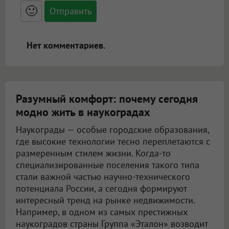
<blockquote>, <code> экранирует HTML,
🙂
адреса URL автоматически становятся
ссылками, и [img]адрес[/img] будет
открываться в новой вкладке.
Нет комментариев.
Разумный комфорт: почему сегодня
модно жить в наукоградах
Наукограды — особые городские образования,
где высокие технологии тесно переплетаются с
размеренным стилем жизни. Когда-то
специализированные поселения такого типа
стали важной частью научно-технического
потенциала России, а сегодня формируют
интересный тренд на рынке недвижимости.
Например, в одном из самых престижных
наукоградов страны Группа «Эталон» возводит