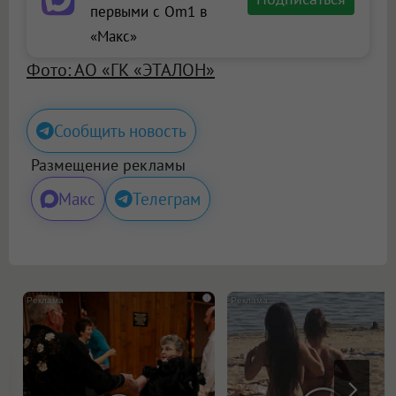
первыми с Om1 в
«Макс»
Фото: АО «ГК «ЭТАЛОН»
Сообщить новость
Размещение рекламы
Макс
Телеграм
i