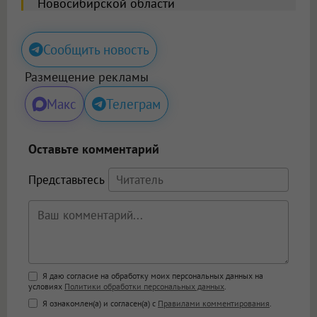
Новосибирской области
Сообщить новость
Размещение рекламы
Макс
Телеграм
Оставьте комментарий
Представьтесь
Поддержка HTML
Я даю согласие на обработку моих персональных данных на
условиях
Политики обработки персональных данных
.
<b>, <strong>, <u>, <i>, <em>, <s>, <big>,
Я ознакомлен(а) и согласен(а) с
Правилами комментирования
.
<small>, <sup>, <sub>, <pre>, <ul>, <ol>, <li>,