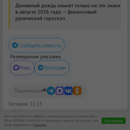
Денежный дождь хлынет только на эти знаки
в августе 2026 года — финансовый
рунический гороскоп
Сообщить новость
Размещение рекламы
Макс
Телеграм
Поделиться
Сегодня, 11:15
Юлия Устинова
, корреспондент
Даю своё согласие на обработку персональных данных в соответствии с
Согласен
ФЗ от 27.07.2006 г. №152-ФЗ «О персональных данных» на условиях и для
все статьи автора
целей, определённых в
Политике.