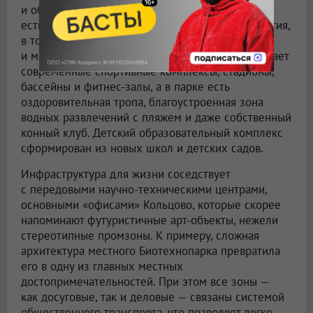
и обладает развитой инфраструктурой. В районе
есть все необходимые коммерческие предприятия,
в том числе магазины, кафе, рестораны и ТЦ,
и медицинские объекты. Спортивная сеть включает
современные спортивные комплексы, стадионы,
бассейны и фитнес-залы, а в парке есть
оздоровительная тропа, благоустроенная зона
водных развлечений с пляжем и даже собственный
конный клуб. Детский образовательный комплекс
сформирован из новых школ и детских садов.
Инфраструктура для жизни соседствует
с передовыми научно-техническими центрами,
основными «офисами» Кольцово, которые скорее
напоминают футуристичные арт-объекты, нежели
стереотипные промзоны. К примеру, сложная
архитектура местного Биотехнопарка превратила
его в одну из главных местных
достопримечательностей. При этом все зоны —
как досуговые, так и деловые — связаны системой
общественного транспорта, что позволяет легко