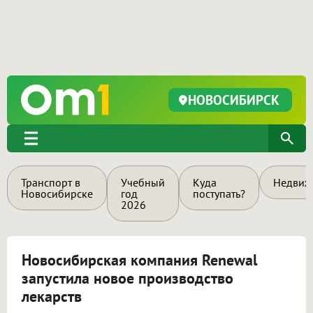
НОВОСИБИРСК
Транспорт в
Учебный
Куда
Недвиж
Новосибирске
год
поступать?
2026
Новосибирская компания Renewal
запустила новое производство
лекарств