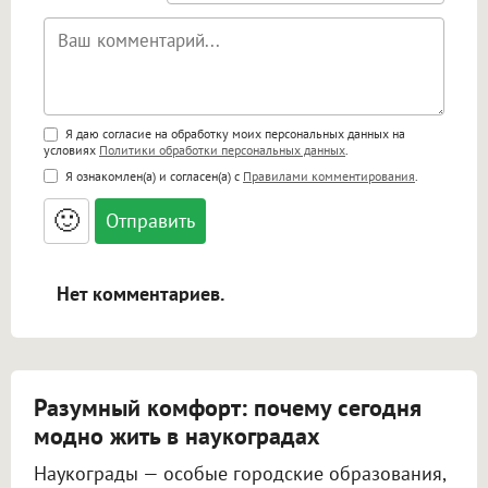
Поддержка HTML
Я даю согласие на обработку моих персональных данных на
условиях
Политики обработки персональных данных
.
<b>, <strong>, <u>, <i>, <em>, <s>, <big>,
Я ознакомлен(а) и согласен(а) с
Правилами комментирования
.
<small>, <sup>, <sub>, <pre>, <ul>, <ol>, <li>,
<blockquote>, <code> экранирует HTML,
🙂
адреса URL автоматически становятся
ссылками, и [img]адрес[/img] будет
открываться в новой вкладке.
Нет комментариев.
Разумный комфорт: почему сегодня
модно жить в наукоградах
Наукограды — особые городские образования,