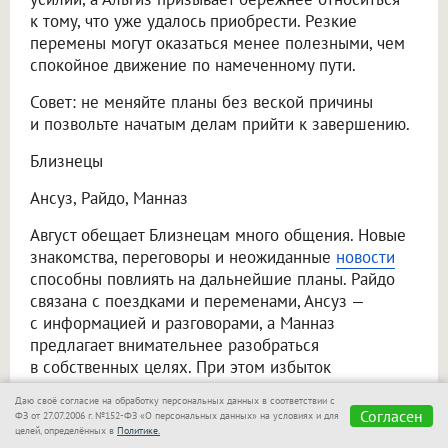
к тому, что уже удалось приобрести. Резкие
перемены могут оказаться менее полезными, чем
спокойное движение по намеченному пути.
Совет: не меняйте планы без веской причины
и позвольте начатым делам прийти к завершению.
Близнецы
Ансуз, Райдо, Манназ
Август обещает Близнецам много общения. Новые
знакомства, переговоры и неожиданные
новости
способны повлиять на дальнейшие планы. Райдо
связана с поездками и переменами, Ансуз —
с информацией и разговорами, а Манназ
предлагает внимательнее разобраться
в собственных целях. При этом избыток
информации может привести к усталости.
Даю своё согласие на обработку персональных данных в соответствии с
Согласен
ФЗ от 27.07.2006 г. №152-ФЗ «О персональных данных» на условиях и для
Совет: не соглашайтесь на всё подряд и выбирайте
целей, определённых в
Политике.
предложения, которые действительно