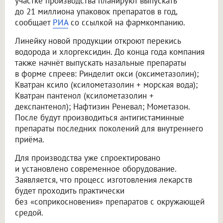
участке производства планируют выпускать
до 21 миллиона упаковок препаратов в год,
сообщает
РИА
со ссылкой на фармкомпанию.
Линейку новой продукции откроют перекись
водорода и хлоргексидин. До конца года компания
также начнёт выпускать назальные препараты
в форме спреев: Ринделит окси (оксиметазолин);
Кватран ксило (ксилометазолин + морская вода);
Кватран пантенол (ксилометазолин +
декспантенол); Нафтизин Реневал; Мометазон.
После будут производиться антигистаминные
препараты последних поколений для внутреннего
приёма.
Для производства уже спроектировано
и установлено современное оборудование.
Заявляется, что процесс изготовления лекарств
будет проходить практически
без «соприкосновения» препаратов с окружающей
средой.