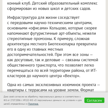
конный клуб. Детский образовательный комплекс
сформирован из новых школ и детских садов.
Инфраструктура для жизни соседствует
с передовыми научно-техническими центрами,
основными «офисами» Кольцово, которые скорее
напоминают футуристичные арт-объекты, нежели
стереотипные промзоны. К примеру, сложная
архитектура местного Биотехнопарка превратила
его в одну из главных местных
достопримечательностей. При этом все зоны —
как досуговые, так и деловые — связаны системой
общественного транспорта, что позволяет легко
перемещаться по всей территории района, от ИТ-
кластеров до научного центра «Вектор».
Одна из самых эксклюзивных изюминок проекта —
квартиры с террасами на уровне земли. Формат
не привязан к площади жилья и доступен
Даю своё согласие на обработку персональных данных в соответствии с
Согласен
как для компактных функциональных студий, так
ФЗ от 27.07.2006 г. №152-ФЗ «О персональных данных» на условиях и для
целей, определённых в
Политике.
и для 3-комнатных квартир для всей семьи. Такая