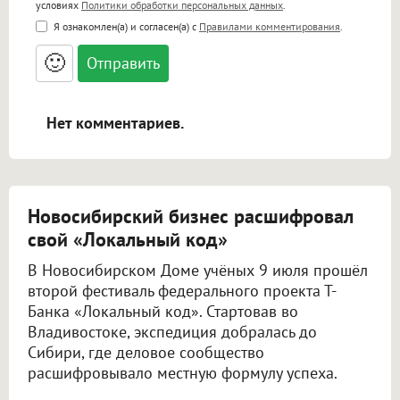
условиях
Политики обработки персональных данных
.
<b>, <strong>, <u>, <i>, <em>, <s>, <big>,
Я ознакомлен(а) и согласен(а) с
Правилами комментирования
.
<small>, <sup>, <sub>, <pre>, <ul>, <ol>, <li>,
<blockquote>, <code> экранирует HTML,
🙂
адреса URL автоматически становятся
ссылками, и [img]адрес[/img] будет
открываться в новой вкладке.
Нет комментариев.
Новосибирский бизнес расшифровал
свой «Локальный код»
В Новосибирском Доме учёных 9 июля прошёл
второй фестиваль федерального проекта Т-
Банка «Локальный код». Стартовав во
Владивостоке, экспедиция добралась до
Сибири, где деловое сообщество
расшифровывало местную формулу успеха.