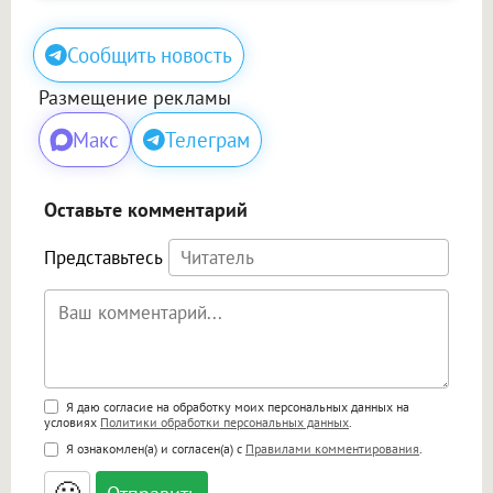
Сообщить новость
Размещение рекламы
Макс
Телеграм
Оставьте комментарий
Представьтесь
Поддержка HTML
Я даю согласие на обработку моих персональных данных на
условиях
Политики обработки персональных данных
.
<b>, <strong>, <u>, <i>, <em>, <s>, <big>,
Я ознакомлен(а) и согласен(а) с
Правилами комментирования
.
<small>, <sup>, <sub>, <pre>, <ul>, <ol>, <li>,
<blockquote>, <code> экранирует HTML,