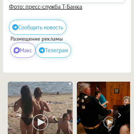
Фото: пресс-служба Т-Банка
Сообщить новость
Размещение рекламы
Макс
Телеграм
i