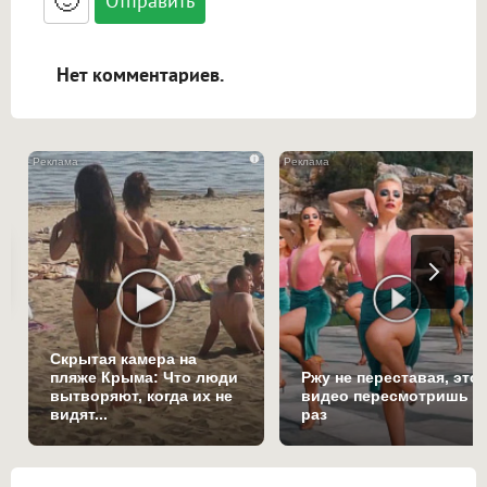
🙂
адреса URL автоматически становятся
ссылками, и [img]адрес[/img] будет
открываться в новой вкладке.
Нет комментариев.
i
Скрытая камера на
пляже Крыма: Что люди
Ржу не переставая, это
вытворяют, когда их не
видео пересмотришь н
видят...
раз