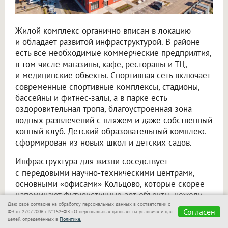
Жилой комплекс органично вписан в локацию
и обладает развитой инфраструктурой. В районе
есть все необходимые коммерческие предприятия,
в том числе магазины, кафе, рестораны и ТЦ,
и медицинские объекты. Спортивная сеть включает
современные спортивные комплексы, стадионы,
бассейны и фитнес-залы, а в парке есть
оздоровительная тропа, благоустроенная зона
водных развлечений с пляжем и даже собственный
конный клуб. Детский образовательный комплекс
сформирован из новых школ и детских садов.
Инфраструктура для жизни соседствует
с передовыми научно-техническими центрами,
основными «офисами» Кольцово, которые скорее
напоминают футуристичные арт-объекты, нежели
Даю своё согласие на обработку персональных данных в соответствии с
стереотипные промзоны. К примеру, сложная
Согласен
ФЗ от 27.07.2006 г. №152-ФЗ «О персональных данных» на условиях и для
архитектура местного Биотехнопарка превратила
целей, определённых в
Политике.