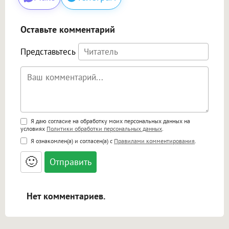
Оставьте комментарий
Представьтесь
Поддержка HTML
Я даю согласие на обработку моих персональных данных на
условиях
Политики обработки персональных данных
.
<b>, <strong>, <u>, <i>, <em>, <s>, <big>,
Я ознакомлен(а) и согласен(а) с
Правилами комментирования
.
<small>, <sup>, <sub>, <pre>, <ul>, <ol>, <li>,
<blockquote>, <code> экранирует HTML,
🙂
адреса URL автоматически становятся
ссылками, и [img]адрес[/img] будет
открываться в новой вкладке.
Нет комментариев.