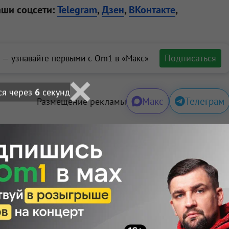
аши соцсети:
Telegram
,
Дзен
,
ВКонтакте
,
Подписаться
 — узнавайте первыми с Om1 в «Макс»
ся через
4
секунд
Макс
Телеграм
Размещение рекламы
льных данных на условиях
Политики обработки
🙂