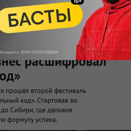
, <big>, <small>, <sup>, <sub>, <pre>, <ul>, <ol>, <li>,
омментирования
.
ет HTML, адреса URL автоматически становятся ссылками, и
ться в новой вкладке.
знес расшифровал
код»
я прошёл второй фестиваль
льный код». Стартовав во
 до Сибири, где деловое
ю формулу успеха.