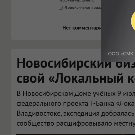
персональных данных
.
<b>, <strong>, <u>, <i>, <em>, <s>
Я ознакомлен(а) и согласен(а) с
Правилами к
<blockquote>, <code> экраниру
[img]адрес[/img] будет открыва
Нет комментариев.
Новосибирский би
свой «Локальный 
В Новосибирском Доме учёных 9 июл
федерального проекта Т-Банка «Лока
Владивостоке, экспедиция добралась
сообщество расшифровывало местну