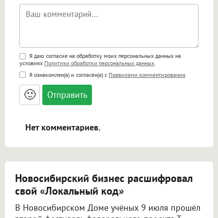
Поддержка HTML
Я даю согласие на обработку моих персональных данных на
условиях
Политики обработки персональных данных
.
<b>, <strong>, <u>, <i>, <em>, <s>, <big>,
Я ознакомлен(а) и согласен(а) с
Правилами комментирования
.
<small>, <sup>, <sub>, <pre>, <ul>, <ol>, <li>,
<blockquote>, <code> экранирует HTML,
🙂
адреса URL автоматически становятся
ссылками, и [img]адрес[/img] будет
открываться в новой вкладке.
Нет комментариев.
Новосибирский бизнес расшифровал
свой «Локальный код»
В Новосибирском Доме учёных 9 июля прошёл