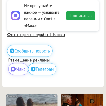
Не пропускайте
важное — узнавайте
Подписаться
первыми с Om1 в
«Макс»
Фото: пресс-служба Т-Банка
Сообщить новость
Размещение рекламы
Макс
Телеграм
i