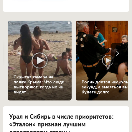
i
Скрытая камера на
пляже Крыма: Что люди
Ролик длится нескольк
вытворяют, когда их не
секунд, а смеяться вы
видят...
будете долго
Урал и Сибирь в числе приоритетов:
«Эталон» признан лучшим
девелопером страны