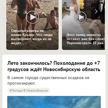
Скрытая камера на
пляже Крыма: Что люди
Этот танец невесты
вытворяют, когда их не
оставит вас без слов!
видят...
Пересмотрела 10 раз
Лето закончилось? Похолодание до +7
градусов ждёт Новосибирскую область
В самом городе существенных осадков не
прогнозируют.
#Погода В Новосибирске
Синоптики рассказали о погоде в Новосибирске на 8 и 9 августа