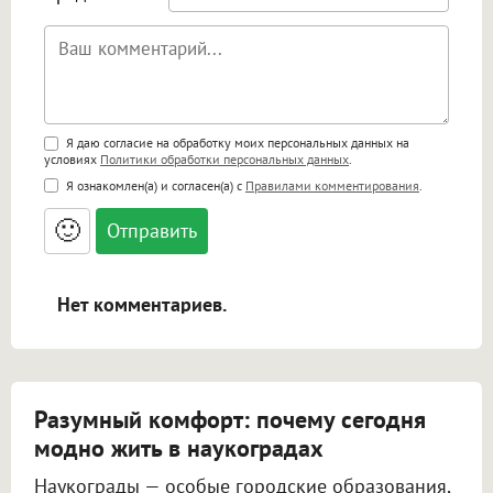
Поддержка HTML
Я даю согласие на обработку моих персональных данных на
условиях
Политики обработки персональных данных
.
<b>, <strong>, <u>, <i>, <em>, <s>, <big>,
Я ознакомлен(а) и согласен(а) с
Правилами комментирования
.
<small>, <sup>, <sub>, <pre>, <ul>, <ol>, <li>,
<blockquote>, <code> экранирует HTML,
🙂
адреса URL автоматически становятся
ссылками, и [img]адрес[/img] будет
открываться в новой вкладке.
Нет комментариев.
Разумный комфорт: почему сегодня
модно жить в наукоградах
Наукограды — особые городские образования,