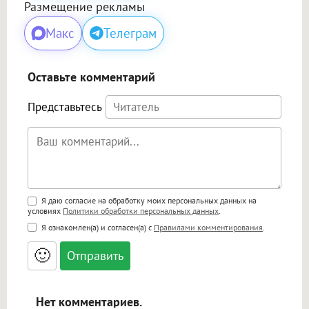
Размещение рекламы
Макс
Телеграм
Оставьте комментарий
Представьтесь
Поддержка HTML
Я даю согласие на обработку моих персональных данных на
условиях
Политики обработки персональных данных
.
<b>, <strong>, <u>, <i>, <em>, <s>, <big>,
Я ознакомлен(а) и согласен(а) с
Правилами комментирования
.
<small>, <sup>, <sub>, <pre>, <ul>, <ol>, <li>,
<blockquote>, <code> экранирует HTML,
🙂
адреса URL автоматически становятся
ссылками, и [img]адрес[/img] будет
открываться в новой вкладке.
Нет комментариев.