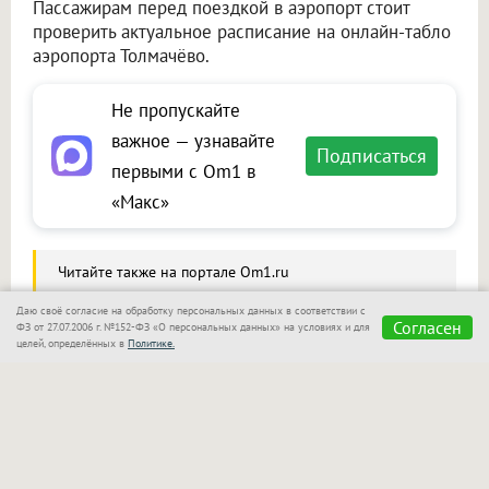
Пассажирам перед поездкой в аэропорт стоит
проверить актуальное расписание на онлайн-табло
аэропорта Толмачёво.
Не пропускайте
важное — узнавайте
Подписаться
первыми с Om1 в
«Макс»
Читайте также на портале Om1.ru
Необычный сувенир из Вьетнама обернулся
Даю своё согласие на обработку персональных данных в соответствии с
Согласен
проблемами для пассажира в Новосибирске
ФЗ от 27.07.2006 г. №152-ФЗ «О персональных данных» на условиях и для
целей, определённых в
Политике.
Сообщить новость
Размещение рекламы