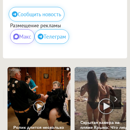
Сообщить новость
Размещение рекламы
Макс
Телеграм
i
Скрытая камера на
Ролик длится несколько
пляже Крыма: Что люд