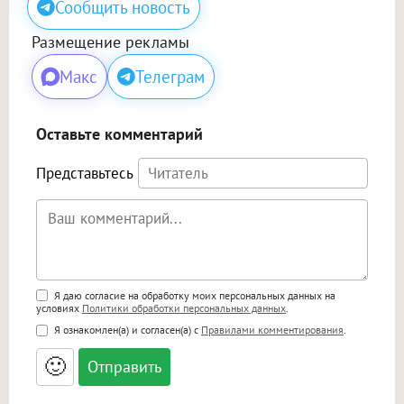
Сообщить новость
Размещение рекламы
Макс
Телеграм
Оставьте комментарий
Представьтесь
Поддержка HTML
Я даю согласие на обработку моих персональных данных на
условиях
Политики обработки персональных данных
.
<b>, <strong>, <u>, <i>, <em>, <s>, <big>,
Я ознакомлен(а) и согласен(а) с
Правилами комментирования
.
<small>, <sup>, <sub>, <pre>, <ul>, <ol>, <li>,
<blockquote>, <code> экранирует HTML,
🙂
адреса URL автоматически становятся
ссылками, и [img]адрес[/img] будет
открываться в новой вкладке.