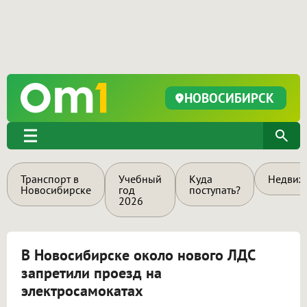
НОВОСИБИРСК
Транспорт в
Учебный
Куда
Недвиж
Новосибирске
год
поступать?
2026
В Новосибирске около нового ЛДС
запретили проезд на
электросамокатах