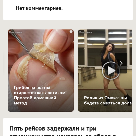
Нет комментариев.
i
Грибок на ногтях
стирается как ластиком!
Простой домашний
Ролик из Омска: вы
метод
будете смеяться долго
Пять рейсов задержали и три
отменили: утро началось со сбоев в