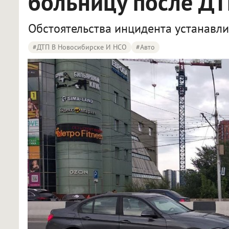
больницу после Д
Обстоятельства инцидента устанавли
#ДТП В Новосибирске И НСО
#Авто