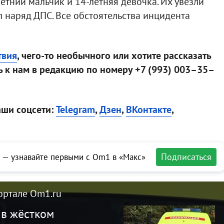
етний мальчик и 14-летняя девочка. Их увезли
л наряд ДПС. Все обстоятельства инцидента
твия
, чего-то необычного или хотите рассказать
 к нам в редакцию по номеру +7 (993) 003–35–
аши соцсети:
Telegram
,
Дзен
,
ВКонтакте
,
Подписаться
 — узнавайте первыми с Om1 в «Макс»
ортале Om1.ru
 в жёстком