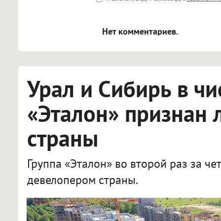
<blockquote>, <code> экраниру
[img]адрес[/img] будет открыва
Нет комментариев.
Урал и Сибирь в чи
«Эталон» признан
страны
Группа «Эталон» во второй раз за ч
девелопером страны.