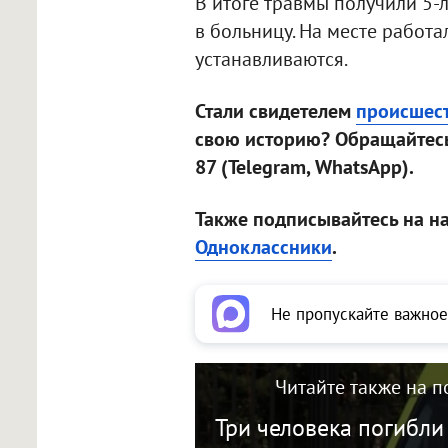
В итоге травмы получили 5-л
в больницу. На месте работа
устанавливаются.
Стали свидетелем
происшес
свою историю? Обращайтесь
87 (Telegram, WhatsApp).
Также подписывайтесь на н
Одноклассники
.
Не пропускайте важное
Читайте также на п
Три человека погибли