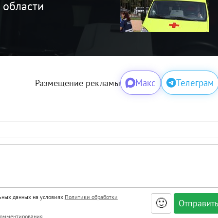
 области
Макс
Телеграм
Размещение рекламы
льных данных на условиях
Политики обработки
🙂
, <big>, <small>, <sup>, <sub>, <pre>, <ul>, <ol>, <li>,
омментирования
.