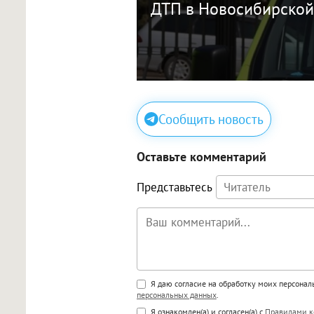
ДТП в Новосибирской
Сообщить новость
Оставьте комментарий
Представьтесь
Поддержка HTML
Я даю согласие на обработку моих персона
персональных данных
.
<b>, <strong>, <u>, <i>, <em>, <s>
Я ознакомлен(а) и согласен(а) с
Правилами к