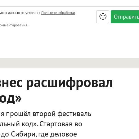
льных данных на условиях
Политики обработки
🙂
, <big>, <small>, <sup>, <sub>, <pre>, <ul>, <ol>, <li>,
омментирования
.
ет HTML, адреса URL автоматически становятся ссылками, и
ться в новой вкладке.
знес расшифровал
код»
я прошёл второй фестиваль
льный код». Стартовав во
 до Сибири, где деловое