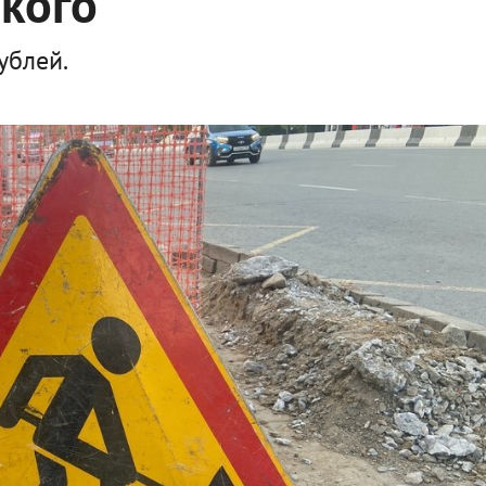
кого
ублей.