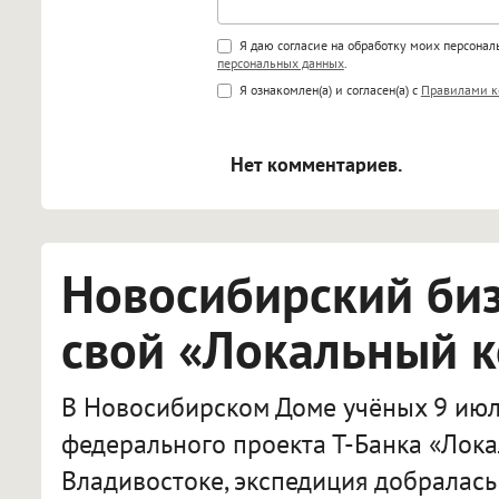
Поддержка HTML
Я даю согласие на обработку моих персона
персональных данных
.
<b>, <strong>, <u>, <i>, <em>, <s>
Я ознакомлен(а) и согласен(а) с
Правилами к
<blockquote>, <code> экраниру
[img]адрес[/img] будет открыва
Нет комментариев.
Новосибирский би
свой «Локальный 
В Новосибирском Доме учёных 9 июл
федерального проекта Т-Банка «Лока
Владивостоке, экспедиция добралась