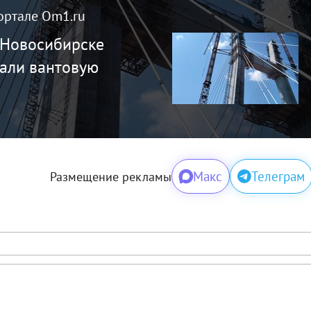
ортале Om1.ru
 Новосибирске
али вантовую
Макс
Телеграм
Размещение рекламы