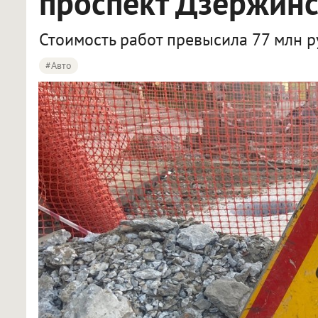
проспект Дзержинс
Стоимость работ превысила 77 млн р
#Авто