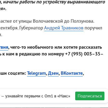
в, начаты работы по устройству выравнивающего
я».
частке от улицы Волочаевской до Ползунова.
сентября. Губернатор
Андрей Травников
поручил
.
твия
, чего-то необычного или хотите рассказать
 к нам в редакцию по номеру +7 (993) 003–35–
аши соцсети:
Telegram
,
Дзен
,
ВКонтакте
,
Подписаться
 — узнавайте первыми с Om1 в «Макс»