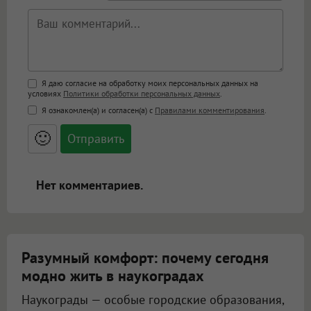
Поддержка HTML
Я даю согласие на обработку моих персональных данных на
условиях
Политики обработки персональных данных
.
<b>, <strong>, <u>, <i>, <em>, <s>, <big>,
Я ознакомлен(а) и согласен(а) с
Правилами комментирования
.
<small>, <sup>, <sub>, <pre>, <ul>, <ol>, <li>,
<blockquote>, <code> экранирует HTML,
🙂
адреса URL автоматически становятся
ссылками, и [img]адрес[/img] будет
открываться в новой вкладке.
Нет комментариев.
Разумный комфорт: почему сегодня
модно жить в наукоградах
Наукограды — особые городские образования,