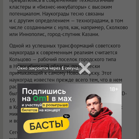
превратились в современные технологичные
кластеры и «бизнес-инкубаторы» с высоким
потенциалом. Наукограды тесно связаны
и с другим определением — техноградами, в том
числе созданными с нуля, как, например, Сколково
или Иннополис, город-спутник Казани.
Одной из успешных трансформаций советского
наукограда к современным реалиям считается
Кольцово — рабочий поселок городского типа
в Новосибирской области, практически
примыкающий к самому Новосибирску. Этот
наукоград известен прежде всего тем, что в нем
расположен научный центр «Вектор», в котором
были разработаны вакцины от гепатита А и COVID-
19. Помимо научно-производственной зоны,
в Кольцово есть уже знакомая система развитых
микрорайонов, которые чередуются с парками
и водоемами.
Сегодня в этом наукограде реализуется