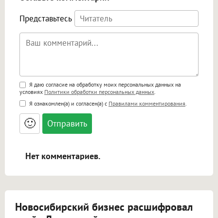
Представьтесь
Поддержка HTML
Я даю согласие на обработку моих персональных данных на
условиях
Политики обработки персональных данных
.
<b>, <strong>, <u>, <i>, <em>, <s>, <big>,
Я ознакомлен(а) и согласен(а) с
Правилами комментирования
.
<small>, <sup>, <sub>, <pre>, <ul>, <ol>, <li>,
<blockquote>, <code> экранирует HTML,
🙂
адреса URL автоматически становятся
ссылками, и [img]адрес[/img] будет
открываться в новой вкладке.
Нет комментариев.
Новосибирский бизнес расшифровал