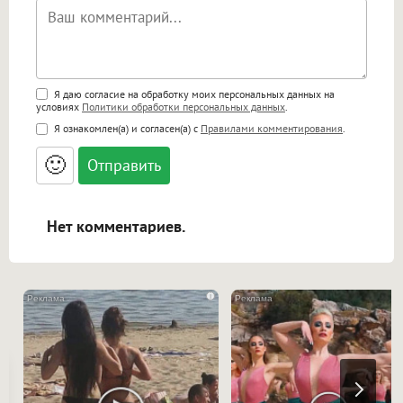
Поддержка HTML
Я даю согласие на обработку моих персональных данных на
условиях
Политики обработки персональных данных
.
<b>, <strong>, <u>, <i>, <em>, <s>, <big>,
Я ознакомлен(а) и согласен(а) с
Правилами комментирования
.
<small>, <sup>, <sub>, <pre>, <ul>, <ol>, <li>,
<blockquote>, <code> экранирует HTML,
🙂
адреса URL автоматически становятся
ссылками, и [img]адрес[/img] будет
открываться в новой вкладке.
Нет комментариев.
i