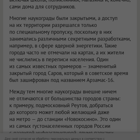
для промышленников и военных, а затем
и для ученых и других высококвалифицированных
специалистов с «государственным» функционалом
зародилась в СССР еще в 1930-е годы. Тогда было
построено множество таких городов, их создавали
вокруг крупных научных и промышленных
предприятий: в центре располагались НИИ,
конструкторские бюро, заводы и лаборатории,
а рядом — вся необходимая инфраструктура,
включая школы, поликлиники, магазины и, конечно,
сами дома для сотрудников.
Многие наукограды были закрытыми, а доступ
на их территории разрешался только
по специальному пропуску, поскольку в них
занимались различными секретными разработками,
например, в сфере ядерной энергетики. Такие
города часто не отмечали на картах, а их жители
не числились в переписи населения. Один
из самых известных примеров — знаменитый
закрытый город Саров, который в советское время
Даю своё согласие на обработку персональных данных в соответствии с