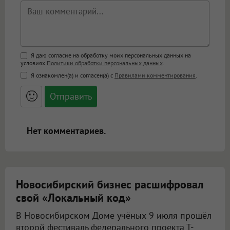
Поддержка HTML
Я даю согласие на обработку моих персональных данных на
условиях
Политики обработки персональных данных
.
<b>, <strong>, <u>, <i>, <em>, <s>, <big>,
Я ознакомлен(а) и согласен(а) с
Правилами комментирования
.
<small>, <sup>, <sub>, <pre>, <ul>, <ol>, <li>,
<blockquote>, <code> экранирует HTML,
🙂
адреса URL автоматически становятся
ссылками, и [img]адрес[/img] будет
открываться в новой вкладке.
Нет комментариев.
Новосибирский бизнес расшифровал
свой «Локальный код»
В Новосибирском Доме учёных 9 июля прошёл
второй фестиваль федерального проекта Т-