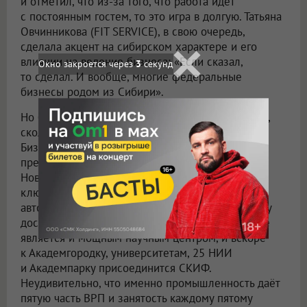
и отметил, что из-за того, что работа идёт
с постоянным гостем, то это игра в долгую. Татьяна
Овчинникова (FIT SERVICE), в свою очередь,
сделала акцент на сибирском характере и его
влиянии на ведение бизнеса: «Если сказал,
Окно закроется через
2
секунд
то сделал. И вообще, многие федеральные
бизнесы родом из Сибири».
Но бизнес — это не только и не столько эмоции,
сколько цифры. В рамках бизнес-фестиваля Т-
Бизнес провёл исследование
предпринимательской среды. По его итогам
Новосибирск был и по-прежнему остаётся
ключевым транспортным хабом: только
автомобильный грузооборот области в 2025 году
достиг 14,5 млн тонн. При этом мегаполис также
является и мощным научным центром, и вскоре
к Академгородку, университетам, 25 НИИ
и Академпарку присоединится СКИФ.
Неудивительно, что именно промышленность даёт
пятую часть ВРП и занятость каждому пятому