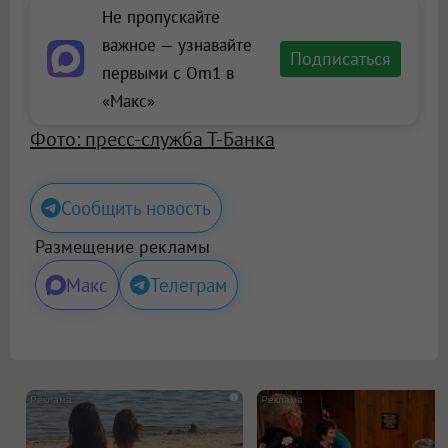
Не пропускайте
важное — узнавайте
Подписаться
первыми с Om1 в
«Макс»
Фото: пресс-служба Т-Банка
Сообщить новость
Размещение рекламы
Макс
Телеграм
i