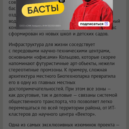
современные спортивные комплексы, стадионы,
бассейны и фитнес-залы, а в парке есть
оздоровительная тропа, благоустроенная зона
водных развлечений с пляжем и даже собственный
конный клуб. Детский образовательный комплекс
сформирован из новых школ и детских садов.
Инфраструктура для жизни соседствует
с передовыми научно-техническими центрами,
основными «офисами» Кольцово, которые скорее
напоминают футуристичные арт-объекты, нежели
стереотипные промзоны. К примеру, сложная
архитектура местного Биотехнопарка превратила
его в одну из главных местных
достопримечательностей. При этом все зоны —
как досуговые, так и деловые — связаны системой
общественного транспорта, что позволяет легко
перемещаться по всей территории района, от ИТ-
кластеров до научного центра «Вектор».
Одна из самых эксклюзивных изюминок проекта —