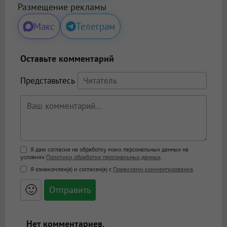
Размещение рекламы
Макс
Телеграм
Оставьте комментарий
Представьтесь
Поддержка HTML
Я даю согласие на обработку моих персональных данных на
условиях
Политики обработки персональных данных
.
<b>, <strong>, <u>, <i>, <em>, <s>, <big>,
Я ознакомлен(а) и согласен(а) с
Правилами комментирования
.
<small>, <sup>, <sub>, <pre>, <ul>, <ol>, <li>,
<blockquote>, <code> экранирует HTML,
🙂
адреса URL автоматически становятся
ссылками, и [img]адрес[/img] будет
открываться в новой вкладке.
Нет комментариев.