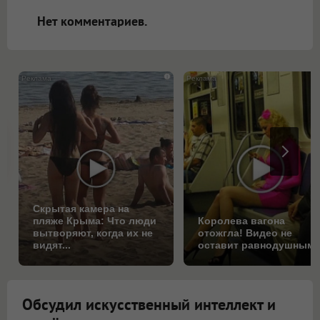
открываться в новой вкладке.
Нет комментариев.
i
Скрытая камера на
пляже Крыма: Что люди
Королева вагона
вытворяют, когда их не
отожгла! Видео не
видят...
оставит равнодушным
Обсудил искусственный интеллект и