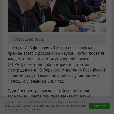
Фото: kremlin.ru
Поездка 7–8 февраля 2018 года была связана
прежде всего с российской наукой. Путин посетил
Академгородок и Институт ядерной физики
СО РАН, осмотрел лаборатории и встретился
с сотрудниками Сибирского отделения Российской
академии наук. Также президент вручил премии
молодым учёным за 2017 год.
Одной из центральных частей визита стало
заседание Совета при президенте по науке
и образованию. На нём обсуждались перспективы
Даю своё согласие на обработку персональных данных в соответствии с
Согласен
ФЗ от 27.07.2006 г. №152-ФЗ «О персональных данных» на условиях и для
российской науки, развитие научной
целей, определённых в
Политике.
инфраструктуры и международное сотрудничество.