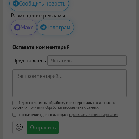
Сообщить новость
Размещение рекламы
Макс
Телеграм
Оставьте комментарий
Представьтесь
Поддержка HTML
Я даю согласие на обработку моих персональных данных на
условиях
Политики обработки персональных данных
.
<b>, <strong>, <u>, <i>, <em>, <s>, <big>,
Я ознакомлен(а) и согласен(а) с
Правилами комментирования
.
<small>, <sup>, <sub>, <pre>, <ul>, <ol>, <li>,
<blockquote>, <code> экранирует HTML,
🙂
адреса URL автоматически становятся
ссылками, и [img]адрес[/img] будет