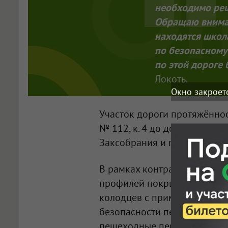
необходимо реш
Обращаю вниман
находятся школа
по безопасному
по этой дороге 
Локоть.
Окно закроет
Участок дороги протяжённос
№ 112, к. 4 до дома № 81А 
Заксобрания и горсовета деп
В рамках контракта предус
профилей покрытия, укрепл
колодцев с применением лит
безопасности пешеходов вос
пешеходные переходы. Такж