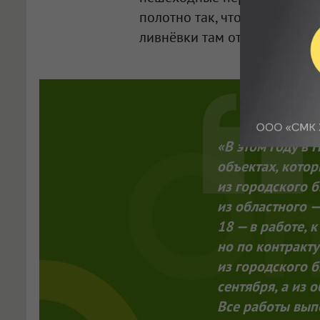
полотно так, чтобы обеспеч
ливнёвки там отсутствуют.
«В этом году в 
объектах, котор
из городского 
из областного —
18 — в работе, 
но по контракту
из городского 
сентября, а из 
Все работы вып