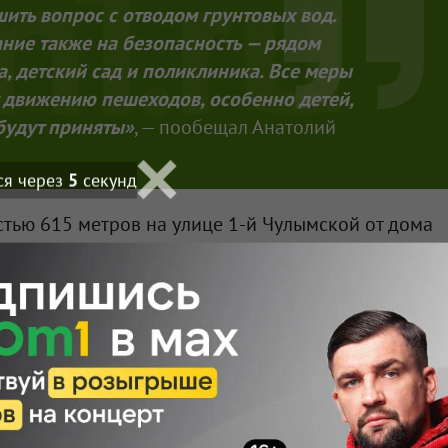
ить вопрос с отводом грунтовых вод.
ие также на безопасность — рядом
, детский сад и поликлиника. Все меры
 движению пешеходов, особенно детей,
будут приняты»
, — пообещал Анатолий
ся через
4
секунд
тью 615 метров на улице 1-й Чулымской от дома
ремонтируют по наказам избирателей депутатам
утатов. Стоимость работ — 7,55 млн рублей.
мотрены исправление продольного и поперечного
ение обочин, подъём существующих смотровых
ого асфальтобетона. Для обеспечения
становят искусственные неровности, обозначат
е строителям необходимо исправить дорожное