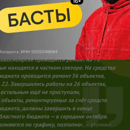
ить отвод воды с дороги. На данный момент
Новосибирске проводится ремонт на 78
ые находятся в частном секторе. На средства
бюджета проводится ремонт 56 объектов,
 22. Завершились работы на 26 объектах,
к остальным ещё не приступали,
 объекты, ремонтируемые за счёт средств
бюджета, должны завершить в конце
областного бюджета — в середине октября.
олняются по графику, поэтапно
», — уточнил