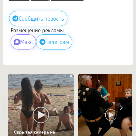
Сообщить новость
Размещение рекламы
Макс
Телеграм
i
Скрытая камера на