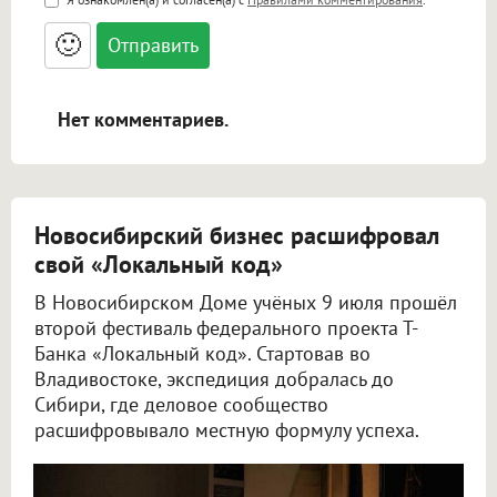
<small>, <sup>, <sub>, <pre>, <ul>, <ol>, <li>,
<blockquote>, <code> экранирует HTML,
🙂
адреса URL автоматически становятся
ссылками, и [img]адрес[/img] будет
открываться в новой вкладке.
Нет комментариев.
Новосибирский бизнес расшифровал
свой «Локальный код»
В Новосибирском Доме учёных 9 июля прошёл
второй фестиваль федерального проекта Т-
Банка «Локальный код». Стартовав во
Владивостоке, экспедиция добралась до
Сибири, где деловое сообщество
расшифровывало местную формулу успеха.