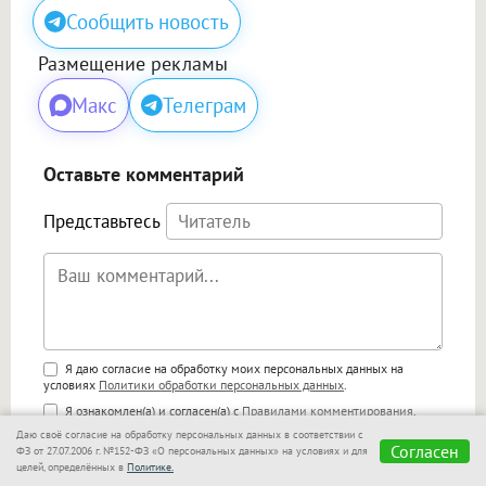
Сообщить новость
Размещение рекламы
Макс
Телеграм
Оставьте комментарий
Представьтесь
Поддержка HTML
Я даю согласие на обработку моих персональных данных на
условиях
Политики обработки персональных данных
.
<b>, <strong>, <u>, <i>, <em>, <s>, <big>,
Я ознакомлен(а) и согласен(а) с
Правилами комментирования
.
<small>, <sup>, <sub>, <pre>, <ul>, <ol>, <li>,
Даю своё согласие на обработку персональных данных в соответствии с
<blockquote>, <code> экранирует HTML,
🙂
Согласен
ФЗ от 27.07.2006 г. №152-ФЗ «О персональных данных» на условиях и для
адреса URL автоматически становятся
целей, определённых в
Политике.
ссылками, и [img]адрес[/img] будет