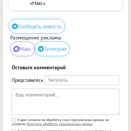
«Макс»
Сообщить новость
Размещение рекламы
Макс
Телеграм
Оставьте комментарий
Представьтесь
Поддержка HTML
Я даю согласие на обработку моих персональных данных на
условиях
Политики обработки персональных данных
.
<b>, <strong>, <u>, <i>, <em>, <s>, <big>,
Я ознакомлен(а) и согласен(а) с
Правилами комментирования
.