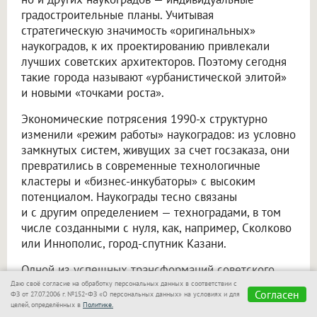
градостроительные планы. Учитывая
стратегическую значимость «оригинальных»
наукоградов, к их проектированию привлекали
лучших советских архитекторов. Поэтому сегодня
такие города называют «урбанистической элитой»
и новыми «точками роста».
Экономические потрясения 1990-х структурно
изменили «режим работы» наукоградов: из условно
замкнутых систем, живущих за счет госзаказа, они
превратились в современные технологичные
кластеры и «бизнес-инкубаторы» с высоким
потенциалом. Наукограды тесно связаны
и с другим определением — техноградами, в том
числе созданными с нуля, как, например, Сколково
или Иннополис, город-спутник Казани.
Одной из успешных трансформаций советского
наукограда к современным реалиям считается
Даю своё согласие на обработку персональных данных в соответствии с
Согласен
ФЗ от 27.07.2006 г. №152-ФЗ «О персональных данных» на условиях и для
Кольцово — рабочий поселок городского типа
целей, определённых в
Политике.
в Новосибирской области, практически