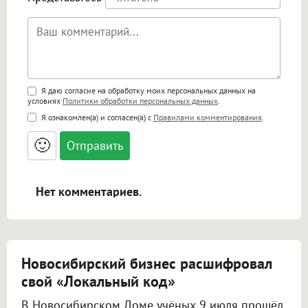
Поддержка HTML
Я даю согласие на обработку моих персональных данных на
условиях
Политики обработки персональных данных
.
<b>, <strong>, <u>, <i>, <em>, <s>, <big>,
Я ознакомлен(а) и согласен(а) с
Правилами комментирования
.
<small>, <sup>, <sub>, <pre>, <ul>, <ol>, <li>,
<blockquote>, <code> экранирует HTML,
🙂
адреса URL автоматически становятся
ссылками, и [img]адрес[/img] будет
открываться в новой вкладке.
Нет комментариев.
Новосибирский бизнес расшифровал
свой «Локальный код»
В Новосибирском Доме учёных 9 июля прошёл