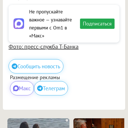
Не пропускайте
важное — узнавайте
Подписаться
первыми с Om1 в
«Макс»
Фото: пресс-служба Т-Банка
Сообщить новость
Размещение рекламы
Макс
Телеграм
i