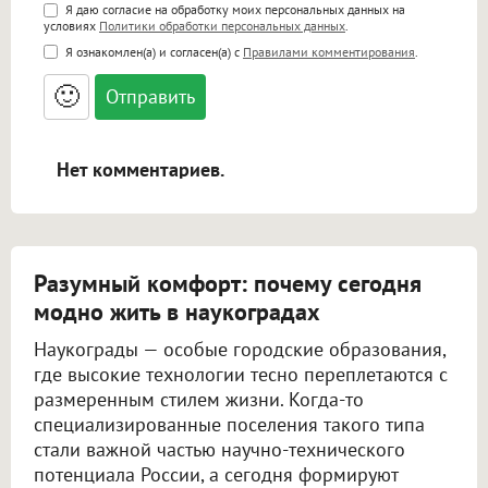
Поддержка HTML
Я даю согласие на обработку моих персональных данных на
условиях
Политики обработки персональных данных
.
<b>, <strong>, <u>, <i>, <em>, <s>, <big>,
Я ознакомлен(а) и согласен(а) с
Правилами комментирования
.
<small>, <sup>, <sub>, <pre>, <ul>, <ol>, <li>,
<blockquote>, <code> экранирует HTML,
🙂
адреса URL автоматически становятся
ссылками, и [img]адрес[/img] будет
открываться в новой вкладке.
Нет комментариев.
Разумный комфорт: почему сегодня
модно жить в наукоградах
Наукограды — особые городские образования,
где высокие технологии тесно переплетаются с
размеренным стилем жизни. Когда-то
специализированные поселения такого типа
стали важной частью научно-технического
потенциала России, а сегодня формируют