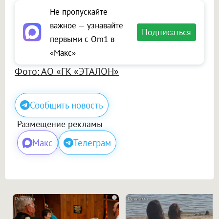
Не пропускайте
важное — узнавайте
Подписаться
первыми с Om1 в
«Макс»
Фото: АО «ГК «ЭТАЛОН»
Сообщить новость
Размещение рекламы
Макс
Телеграм
i