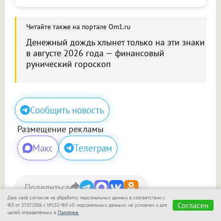
Читайте также на портале Om1.ru
Денежный дождь хлынет только на эти знаки
в августе 2026 года — финансовый
рунический гороскоп
Сообщить новость
Размещение рекламы
Макс
Телеграм
Поделиться
Даю своё согласие на обработку персональных данных в соответствии с
Согласен
ФЗ от 27.07.2006 г. №152-ФЗ «О персональных данных» на условиях и для
Сегодня, 11:15
целей, определённых в
Политике.