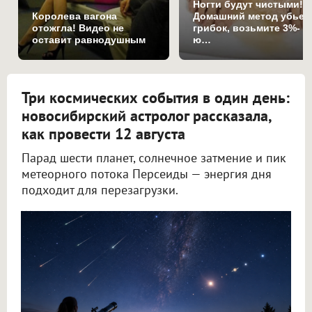
Ногти будут чистыми!
Королева вагона
Домашний метод убьет
отожгла! Видео не
грибок, возьмите 3%-
оставит равнодушным
ю…
Три космических события в один день:
новосибирский астролог рассказала,
как провести 12 августа
Парад шести планет, солнечное затмение и пик
метеорного потока Персеиды — энергия дня
подходит для перезагрузки.
Новосибирский астролог Филимонова рассказала, как провести 12 августа