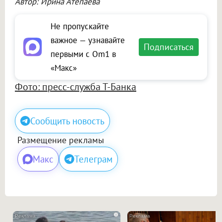
Автор: Ирина Атепаева
Не пропускайте
важное — узнавайте
Подписаться
первыми с Om1 в
«Макс»
Фото: пресс-служба Т-Банка
Сообщить новость
Размещение рекламы
Макс
Телеграм
i