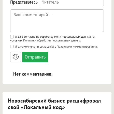
Представьтесь
Поддержка HTML
Я даю согласие на обработку моих персональных данных на
условиях
Политики обработки персональных данных
.
<b>, <strong>, <u>, <i>, <em>, <s>, <big>,
Я ознакомлен(а) и согласен(а) с
Правилами комментирования
.
<small>, <sup>, <sub>, <pre>, <ul>, <ol>, <li>,
<blockquote>, <code> экранирует HTML,
🙂
адреса URL автоматически становятся
ссылками, и [img]адрес[/img] будет
открываться в новой вкладке.
Нет комментариев.
Новосибирский бизнес расшифровал
свой «Локальный код»