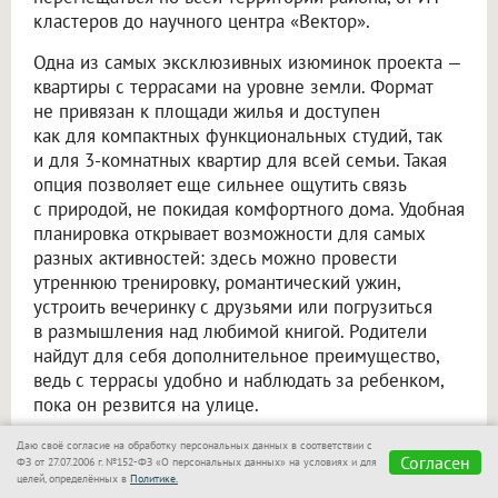
кластеров до научного центра «Вектор».
Одна из самых эксклюзивных изюминок проекта —
квартиры с террасами на уровне земли. Формат
не привязан к площади жилья и доступен
как для компактных функциональных студий, так
и для 3-комнатных квартир для всей семьи. Такая
опция позволяет еще сильнее ощутить связь
с природой, не покидая комфортного дома. Удобная
планировка открывает возможности для самых
разных активностей: здесь можно провести
утреннюю тренировку, романтический ужин,
устроить вечеринку с друзьями или погрузиться
в размышления над любимой книгой. Родители
найдут для себя дополнительное преимущество,
ведь с террасы удобно и наблюдать за ребенком,
пока он резвится на улице.
Сочетание этих факторов делает жилой комплекс
Даю своё согласие на обработку персональных данных в соответствии с
Согласен
ФЗ от 27.07.2006 г. №152-ФЗ «О персональных данных» на условиях и для
«Счастье в Кольцово» одинаково комфортным
целей, определённых в
Политике.
как для молодых специалистов, которым важны