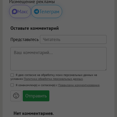
Размещение рекламы
Макс
Телеграм
Оставьте комментарий
Представьтесь
Поддержка HTML
Я даю согласие на обработку моих персональных данных на
условиях
Политики обработки персональных данных
.
<b>, <strong>, <u>, <i>, <em>, <s>, <big>,
Я ознакомлен(а) и согласен(а) с
Правилами комментирования
.
<small>, <sup>, <sub>, <pre>, <ul>, <ol>, <li>,
<blockquote>, <code> экранирует HTML,
🙂
адреса URL автоматически становятся
ссылками, и [img]адрес[/img] будет
открываться в новой вкладке.
Нет комментариев.