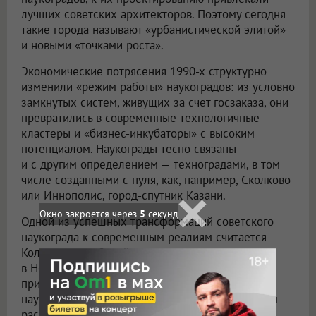
лучших советских архитекторов. Поэтому сегодня
такие города называют «урбанистической элитой»
и новыми «точками роста».
Экономические потрясения 1990-х структурно
изменили «режим работы» наукоградов: из условно
замкнутых систем, живущих за счет госзаказа, они
превратились в современные технологичные
кластеры и «бизнес-инкубаторы» с высоким
потенциалом. Наукограды тесно связаны
и с другим определением — техноградами, в том
числе созданными с нуля, как, например, Сколково
или Иннополис, город-спутник Казани.
Окно закроется через
4
секунд
Одной из успешных трансформаций советского
наукограда к современным реалиям считается
Кольцово — рабочий поселок городского типа
в Новосибирской области, практически
примыкающий к самому Новосибирску. Этот
наукоград известен прежде всего тем, что в нем
расположен научный центр «Вектор», в котором