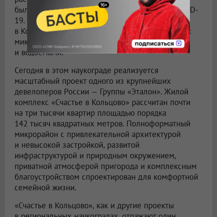
были разработаны вакцины от гепатита А и COVID-
19. Помимо научно-производственной зоны,
в Кольцово есть уже знакомая система развитых
микрорайонов, которые чередуются с парками
и водоемами.
Сегодня в этом наукограде реализуется
масштабный проект одного из крупнейших
девелоперов России — Группы «Эталон». Жилой
комплекс «Счастье в Кольцово» рассчитан почти
на три тысячи квартир площадью порядка
142 тысяч квадратных метров. Полноформатный
микрорайон с привлекательной архитектурой
и невысокой застройкой, развитой
инфраструктурой и природным окружением,
приватной атмосферой пригорода и комплексным
благоустройством спроектирован для комфортной
семейной жизни.
«Счастье в Кольцово», как и другие проекты
в региональных наукоградах, отражают один