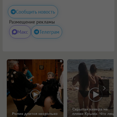
Сообщить новость
Размещение рекламы
Макс
Телеграм
i
Скрытая камера на
Ролик длится несколько
пляже Крыма: Что люд