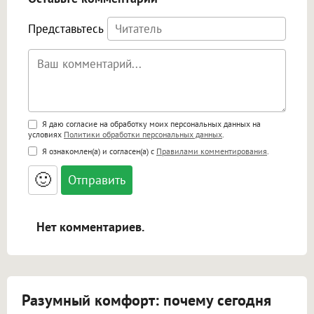
Представьтесь
Поддержка HTML
Я даю согласие на обработку моих персональных данных на
условиях
Политики обработки персональных данных
.
<b>, <strong>, <u>, <i>, <em>, <s>, <big>,
Я ознакомлен(а) и согласен(а) с
Правилами комментирования
.
<small>, <sup>, <sub>, <pre>, <ul>, <ol>, <li>,
<blockquote>, <code> экранирует HTML,
🙂
адреса URL автоматически становятся
ссылками, и [img]адрес[/img] будет
открываться в новой вкладке.
Нет комментариев.
Разумный комфорт: почему сегодня