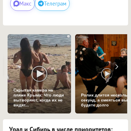
Макс
Телеграм
i
Скрытая камера на
пляже Крыма: Что люди
Ролик длится нескольк
вытворяют, когда их не
секунд, а смеяться вы
видят...
будете долго
Урал и Сибирь в числе приоритетов: