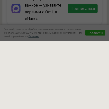
важное — узнавайте
Подписаться
первыми с Om1 в
«Макс»
Даю своё согласие на обработку персональных данных в соответствии с
Согласен
ФЗ от 27.07.2006 г. №152-ФЗ «О персональных данных» на условиях и для
целей, определённых в
Политике.
Сообщить новость
Размещение рекламы
Макс
Телеграм
Оставьте комментарий
Представьтесь