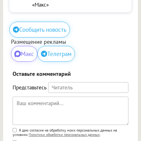
«Макс»
Сообщить новость
Размещение рекламы
Макс
Телеграм
Оставьте комментарий
Представьтесь
Поддержка HTML
Я даю согласие на обработку моих персональных данных на
условиях
Политики обработки персональных данных
.
<b>, <strong>, <u>, <i>, <em>, <s>, <big>,