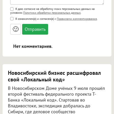
Поддержка HTML
Я даю согласие на обработку моих персональных данных на
условиях
Политики обработки персональных данных
.
<b>, <strong>, <u>, <i>, <em>, <s>, <big>,
Я ознакомлен(а) и согласен(а) с
Правилами комментирования
.
<small>, <sup>, <sub>, <pre>, <ul>, <ol>, <li>,
<blockquote>, <code> экранирует HTML,
🙂
адреса URL автоматически становятся
ссылками, и [img]адрес[/img] будет
открываться в новой вкладке.
Нет комментариев.
Новосибирский бизнес расшифровал
свой «Локальный код»
В Новосибирском Доме учёных 9 июля прошёл
второй фестиваль федерального проекта Т-
Банка «Локальный код». Стартовав во
Владивостоке, экспедиция добралась до
Сибири, где деловое сообщество