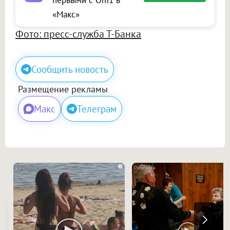
«Макс»
Фото: пресс-служба Т-Банка
Сообщить новость
Размещение рекламы
Макс
Телеграм
i