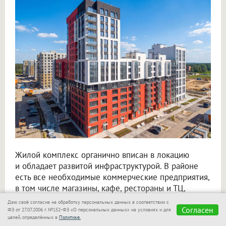
Жилой комплекс органично вписан в локацию
и обладает развитой инфраструктурой. В районе
есть все необходимые коммерческие предприятия,
в том числе магазины, кафе, рестораны и ТЦ,
и медицинские объекты. Спортивная сеть включает
Даю своё согласие на обработку персональных данных в соответствии с
современные спортивные комплексы, стадионы,
Согласен
ФЗ от 27.07.2006 г. №152-ФЗ «О персональных данных» на условиях и для
целей, определённых в
Политике.
бассейны и фитнес-залы, а в парке есть