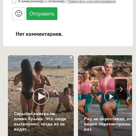
Я ознакомлен(а) и согласен(а) с
Правилами комментирования
.
<small>, <sup>, <sub>, <pre>, <ul>, <ol>, <li>,
<blockquote>, <code> экранирует HTML,
🙂
адреса URL автоматически становятся
ссылками, и [img]адрес[/img] будет
открываться в новой вкладке.
Нет комментариев.
i
Скрытая камера на
пляже Крыма: Что люди
Ржу не переставая, это
вытворяют, когда их не
видео пересмотришь н
видят...
раз